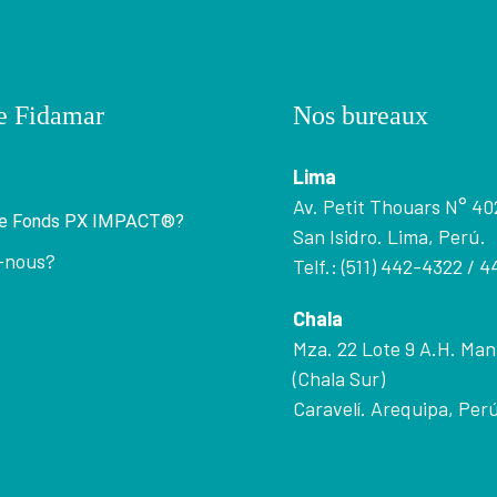
e Fidamar
Nos bureaux
Lima
Av. Petit Thouars N° 40
 le Fonds PX IMPACT®?
San Isidro. Lima, Perú.
s-nous?
Telf.: (511) 442-4322 / 
Chala
Mza. 22 Lote 9 A.H. Man
(Chala Sur)
Caravelí. Arequipa, Perú