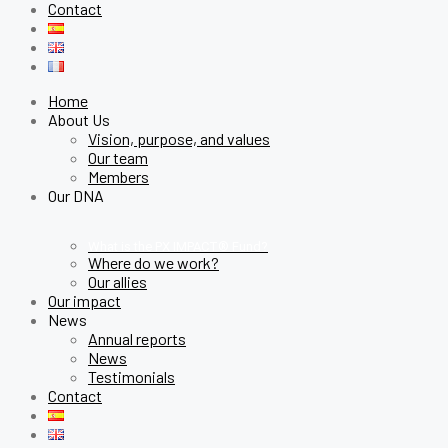
Contact
Home
About Us
Vision, purpose, and values
Our team
Members
Our DNA
What is the PX IMPACT® Fund?
Where do we work?
Our allies
Our impact
News
Annual reports
News
Testimonials
Contact