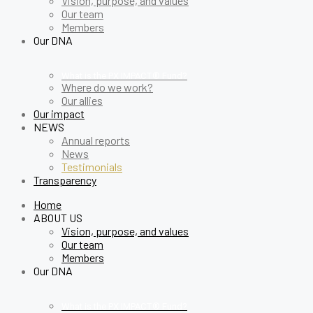
Vision, purpose, and values
Our team
Members
Our DNA
What is the PX IMPACT® Fund?
Where do we work?
Our allies
Our impact
NEWS
Annual reports
News
Testimonials
Transparency
Home
ABOUT US
Vision, purpose, and values
Our team
Members
Our DNA
What is the PX IMPACT® Fund?