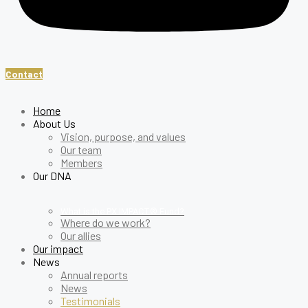
Contact
Home
About Us
Vision, purpose, and values
Our team
Members
Our DNA
What is the PX IMPACT® Fund?
Where do we work?
Our allies
Our impact
News
Annual reports
News
Testimonials