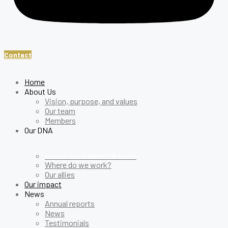
Contact
Home
About Us
Vision, purpose, and values
Our team
Members
Our DNA
What is the PX IMPACT® Fund?
Where do we work?
Our allies
Our impact
News
Annual reports
News
Testimonials