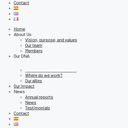
Contact
Home
About Us
Vision, purpose, and values
Our team
Members
Our DNA
What is the PX IMPACT® Fund?
Where do we work?
Our allies
Our impact
News
Annual reports
News
Testimonials
Contact