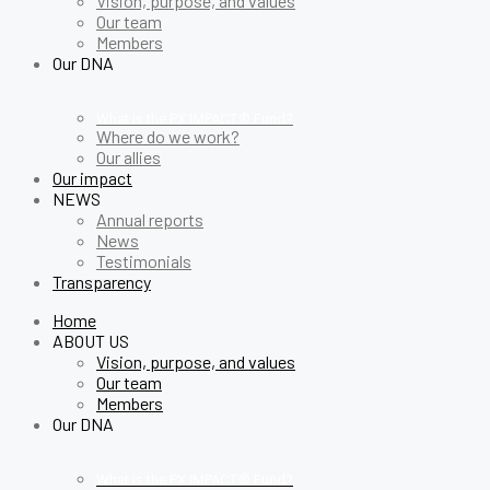
Vision, purpose, and values
Our team
Members
Our DNA
What is the PX IMPACT® Fund?
Where do we work?
Our allies
Our impact
NEWS
Annual reports
News
Testimonials
Transparency
Home
ABOUT US
Vision, purpose, and values
Our team
Members
Our DNA
What is the PX IMPACT® Fund?