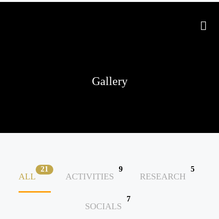
Gallery
21
9
5
ALL
ACTIVITIES
RESEARCH
7
SOCIALS